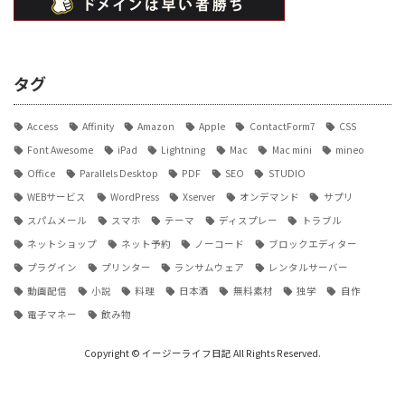
タグ
Access
Affinity
Amazon
Apple
ContactForm7
CSS
Font Awesome
iPad
Lightning
Mac
Mac mini
mineo
Office
Parallels Desktop
PDF
SEO
STUDIO
WEBサービス
WordPress
Xserver
オンデマンド
サプリ
スパムメール
スマホ
テーマ
ディスプレー
トラブル
ネットショップ
ネット予約
ノーコード
ブロックエディター
プラグイン
プリンター
ランサムウェア
レンタルサーバー
動画配信
小説
料理
日本酒
無料素材
独学
自作
電子マネー
飲み物
Copyright © イージーライフ日記 All Rights Reserved.