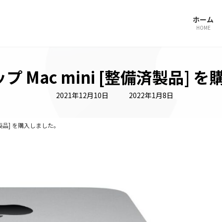
ホーム
HOME
チップ Mac mini [整備済製品]
最
2021年12月10日
2022年1月8日
終
更
新
日
整備済製品] を購入しました。
時
: