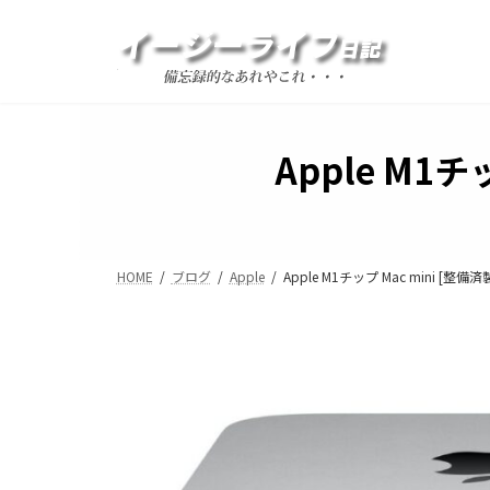
コ
ナ
ン
ビ
テ
ゲ
ン
ー
ツ
シ
へ
ョ
Apple M1
ス
ン
キ
に
ッ
移
プ
動
HOME
ブログ
Apple
Apple M1チップ Mac mini [