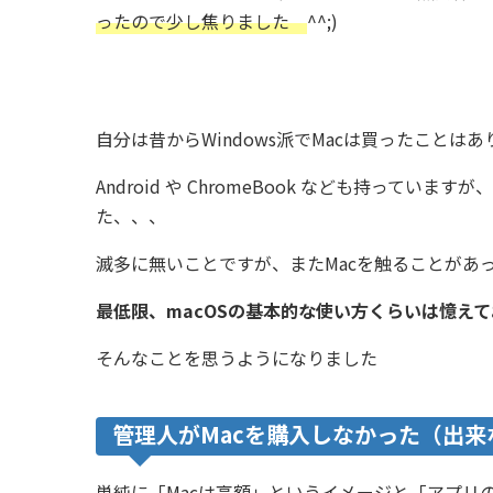
ったので少し焦りました
^^;)
自分は昔からWindows派でMacは買ったことは
Android や ChromeBook なども持っていま
た、、、
滅多に無いことですが、またMacを触ることがあ
最低限、macOSの基本的な使い方くらいは憶え
そんなことを思うようになりました
管理人がMacを購入しなかった（出
単純に「Macは高額」というイメージと「アプリ