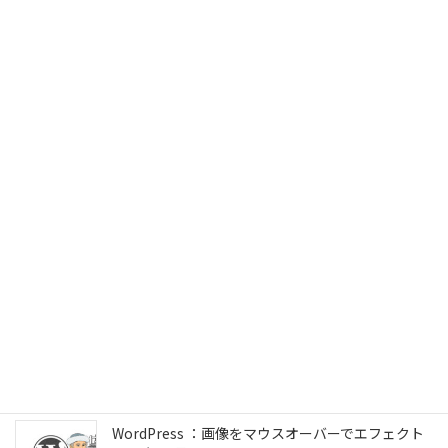
ターを毎日届ける方法
2026年1月27日
AIを始めた話
2026年1月27日
Mac mini M4で外付けSSDから起動した話
2025年2月26日
ChromeOSフレックス Linuxアプリの設定
2024年7月3日
WordPress ：画像をマウスオーバーでエフェクト