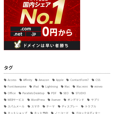
タグ
Access
Affinity
Amazon
Apple
ContactForm7
CSS
Font Awesome
iPad
Lightning
Mac
Mac mini
mineo
Office
Parallels Desktop
PDF
SEO
STUDIO
WEBサービス
WordPress
Xserver
オンデマンド
サプリ
スパムメール
スマホ
テーマ
ディスプレー
トラブル
ネットショップ
ネット予約
ノーコード
ブロックエディター