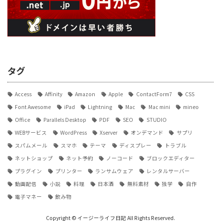
タグ
Access
Affinity
Amazon
Apple
ContactForm7
CSS
Font Awesome
iPad
Lightning
Mac
Mac mini
mineo
Office
Parallels Desktop
PDF
SEO
STUDIO
WEBサービス
WordPress
Xserver
オンデマンド
サプリ
スパムメール
スマホ
テーマ
ディスプレー
トラブル
ネットショップ
ネット予約
ノーコード
ブロックエディター
プラグイン
プリンター
ランサムウェア
レンタルサーバー
動画配信
小説
料理
日本酒
無料素材
独学
自作
電子マネー
飲み物
Copyright © イージーライフ日記 All Rights Reserved.